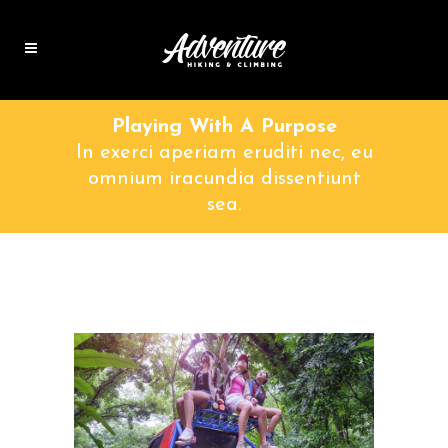
Playing With A Purpose
In exerci aperiam eruditi nec, eu
omnium iracundia dissentiunt
sea.