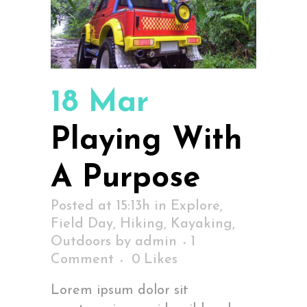
18 Mar
Playing With
A Purpose
Posted at 15:13h
in
Explore
,
Field Day
,
Hiking
,
Kayaking
,
Outdoors
by
admin
1
Comment
0
Likes
Lorem ipsum dolor sit